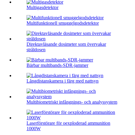
Multigasdetektor
Multifunktionell smuggelgodsdetektor
Direktavläsande dosimeter som övervakar
stråldosen
Bärbar multibands-SDR-jammer
Långdistanskamera i färg med nattsyn
Multibiometriskt infångnings- och analyssystem
Laserförstörare för oexploderad ammunition
1000W