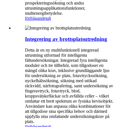
prospekteringssökning och andra
utrustningsapplikationsfunktioner,
multienergibetydelse.
förfrågan
detalj
Integrering av brottsplatsutredning
Detta är en ny multifunktionell integrerad
utrustning utformad för intelligenta
fältundersökningar. Integrerad fyra intelligenta
moduler och tre tillbehör, som tillgodoser en
mängd olika krav, inklusive grundläggande ljus
för undersökning av plats, fotavtryckssökning,
nyckelhålssökning, sökning med utökad
räckvidd, närfotografering, samt undersökning av
fingeravtryck, fotavtryck, blod,
kroppsvätskefläckar och avfällda celler – vilket
omfattar ett brett spektrum av fysiska bevisobjekt.
Användare kan anpassa olika kombinationer för
att tillgodose sina specifika behov och därmed
uppfylla sina omfattande undersökningskrav på
plats.
förfrågan
detalj