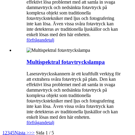
effektivt lösa problemet med att samla in svaga
dammavtryck och nedsänkta fotavtryck på
komplexa objekt som traditionella
fotavtryckstekniker med ljus och fotografering
inte kan lösa. Även vissa svåra fotavtryck kan
inte detekteras av traditionella ljuskällor och kan
enkelt lösas med den här enheten.
förfrågan
detalj
Multispektral fotavtryckslampa
Laseravtrycksskannern är ett kraftfullt verktyg för
att extrahera svåra fotavtryck på plats. Den kan
effektivt lösa problemet med att samla in svaga
dammavtryck och nedsänkta fotavtryck på
komplexa objekt som traditionella
fotavtryckstekniker med ljus och fotografering
inte kan lösa. Även vissa svåra fotavtryck kan
inte detekteras av traditionella ljuskällor och kan
enkelt lösas med den här enheten.
förfrågan
detalj
1
2
3
4
5
Nästa >
>>
Sida 1 / 5