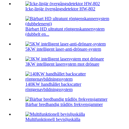
Icke-linjär övergångsdetektor HW-802
Bärbart HD ultratunt röntgenskannersystem
(dubbelt en...
5KW intelligent laser-anti-drönare-system
3KW intelligent lasersystem mot drönare
140KW handhållet backscatter
röntgenavbildningssystem
Bärbar bredbandig trådlös frekvensjammer
Multifunktionell bevisljuskälla