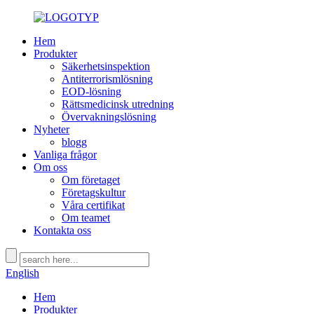
Hem
Produkter
Säkerhetsinspektion
Antiterrorismlösning
EOD-lösning
Rättsmedicinsk utredning
Övervakningslösning
Nyheter
blogg
Vanliga frågor
Om oss
Om företaget
Företagskultur
Våra certifikat
Om teamet
Kontakta oss
English
Hem
Produkter