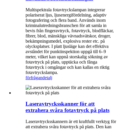
Multispektrala fotavtryckslampan integrerar
polariserat ljus, ljusenergifördelning, adaptiv
fotografering och flera band. Används inom
kriminalutredningsbranschen för att samla in
bevis från fingeravtryck, fotavtryck, blodfläckar,
fibrer, blod, mänskliga vävnadsvätskor, droger,
bekämpningsmedel, explosiva rester etc. på
olycksplatser. I platt ljusläge kan det effektiva
avståndet för punktinspektion uppgå till 6–9
meter, vilket kan uppnå storskalig sökning av
fotavtryck på plats, upptäcka och fånga
fotavtryck i omgångar och kan kallas en riktig
fotavtryckslampa.
förfrågan
detalj
Laseravtrycksskanner för att
extrahera svåra fotavtryck på plats
Laseravtrycksskannern är ett kraftfullt verktyg för
att extrahera svåra fotavtryck på plats. Den kan