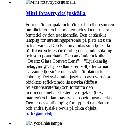
Mini-fotavtrycksljuskälla
Formen är kompakt och bärbar, lika liten som en
mobiltelefon, och storleken och vikten är bara en
femtedel av den traditionella. Den är särskilt
lämplig för utredningspersonal på plats att bära
och använda. Den kan användas som ljuskälla
för fotavtrycks-/spårsökning och -undersökning
och som powerbank. Den använder tekniken
"Quartz Glass Convex Lens" + "Ljuskänslig
beläggning". Ljuskällan är en solfjäderformad,
svävande ljusstråle och strålen är platt och
enhetlig. Det svävande ljuset kan avsevärt öka
objektets reflekterade ljusstyrka (diffust
reflektionsmaterial) och förbättra den
tredimensionella effekten av objektet (t.ex.
marken) och dammavtrycksinspektionsmaterialet.
Den är också tillämplig för upptäckt av damm
och andra fysiska bevis på olika objekt.
förfrågan
detalj