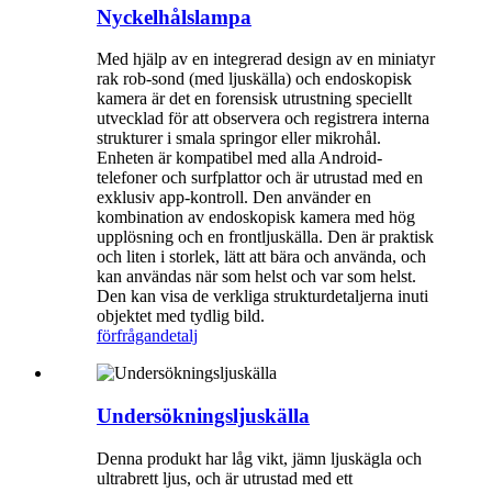
Nyckelhålslampa
Med hjälp av en integrerad design av en miniatyr
rak rob-sond (med ljuskälla) och endoskopisk
kamera är det en forensisk utrustning speciellt
utvecklad för att observera och registrera interna
strukturer i smala springor eller mikrohål.
Enheten är kompatibel med alla Android-
telefoner och surfplattor och är utrustad med en
exklusiv app-kontroll. Den använder en
kombination av endoskopisk kamera med hög
upplösning och en frontljuskälla. Den är praktisk
och liten i storlek, lätt att bära och använda, och
kan användas när som helst och var som helst.
Den kan visa de verkliga strukturdetaljerna inuti
objektet med tydlig bild.
förfrågan
detalj
Undersökningsljuskälla
Denna produkt har låg vikt, jämn ljuskägla och
ultrabrett ljus, och är utrustad med ett