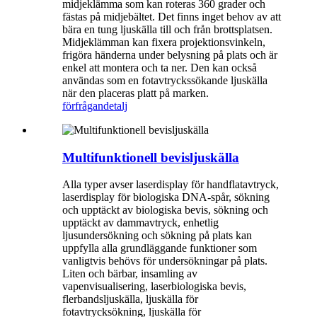
midjeklämma som kan roteras 360 grader och
fästas på midjebältet. Det finns inget behov av att
bära en tung ljuskälla till och från brottsplatsen.
Midjeklämman kan fixera projektionsvinkeln,
frigöra händerna under belysning på plats och är
enkel att montera och ta ner. Den kan också
användas som en fotavtryckssökande ljuskälla
när den placeras platt på marken.
förfrågan
detalj
Multifunktionell bevisljuskälla
Alla typer avser laserdisplay för handflatavtryck,
laserdisplay för biologiska DNA-spår, sökning
och upptäckt av biologiska bevis, sökning och
upptäckt av dammavtryck, enhetlig
ljusundersökning och sökning på plats kan
uppfylla alla grundläggande funktioner som
vanligtvis behövs för undersökningar på plats.
Liten och bärbar, insamling av
vapenvisualisering, laserbiologiska bevis,
flerbandsljuskälla, ljuskälla för
fotavtrycksökning, ljuskälla för