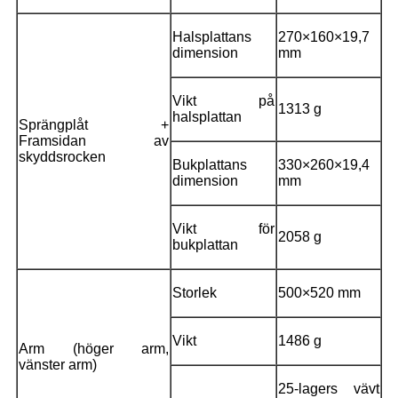
Halsplattans
270×160×19,7
dimension
mm
Vikt på
1313 g
halsplattan
Sprängplåt +
Framsidan av
skyddsrocken
Bukplattans
330×260×19,4
dimension
mm
Vikt för
2058 g
bukplattan
Storlek
500×520 mm
Vikt
1486 g
Arm (höger arm,
vänster arm)
25-lagers vävt