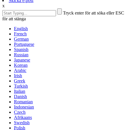
Skicka e-post
x
Tryck enter för att söka eller ESC
för att stänga
English
French
German
Portuguese
Spanish
Russian
Japanese
Korean
Arabic
Irish
Greek
Turkish
Italian
Danish
Romanian
Indonesian
Czech
Afrikaans
Swedish
Polish