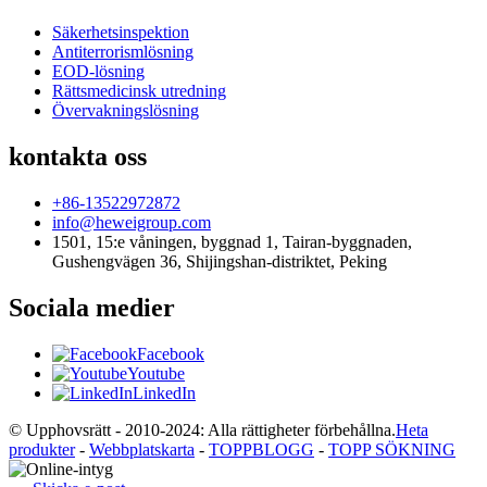
Säkerhetsinspektion
Antiterrorismlösning
EOD-lösning
Rättsmedicinsk utredning
Övervakningslösning
kontakta oss
+86-13522972872
info@heweigroup.com
1501, 15:e våningen, byggnad 1, Tairan-byggnaden,
Gushengvägen 36, Shijingshan-distriktet, Peking
Sociala medier
Facebook
Youtube
LinkedIn
© Upphovsrätt - 2010-2024: Alla rättigheter förbehållna.
Heta
produkter
-
Webbplatskarta
-
TOPPBLOGG
-
TOPP SÖKNING