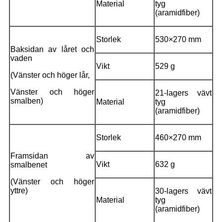
Material
tyg
(aramidfiber)
Storlek
530×270 mm
Baksidan av låret och
vaden
Vikt
529 g
(Vänster och höger lår,
Vänster och höger
21-lagers vävt
smalben)
Material
tyg
(aramidfiber)
Storlek
460×270 mm
Framsidan av
Vikt
632 g
smalbenet
(Vänster och höger
yttre)
30-lagers vävt
Material
tyg
(aramidfiber)