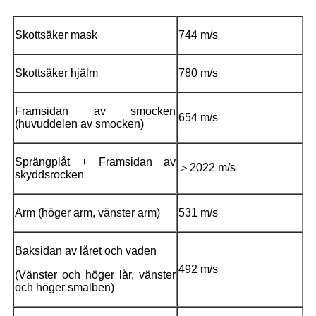
Skottsäker mask
744 m/s
Skottsäker hjälm
780 m/s
Framsidan av smocken
654 m/s
(huvuddelen av smocken)
Sprängplåt + Framsidan av
＞
2022 m/s
skyddsrocken
Arm (höger arm, vänster arm)
531 m/s
Baksidan av låret och vaden
492 m/s
(Vänster och höger lår, vänster
och höger smalben)