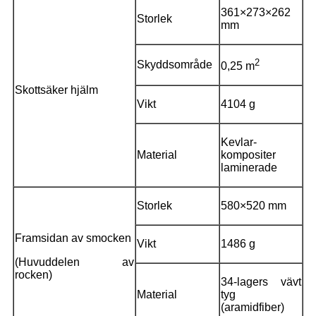
361×273×262
Storlek
mm
2
Skyddsområde
0,25 m
Skottsäker hjälm
Vikt
4104 g
Kevlar-
Material
kompositer
laminerade
Storlek
580×520 mm
Framsidan av smocken
Vikt
1486 g
(Huvuddelen av
rocken)
34-lagers vävt
Material
tyg
(aramidfiber)