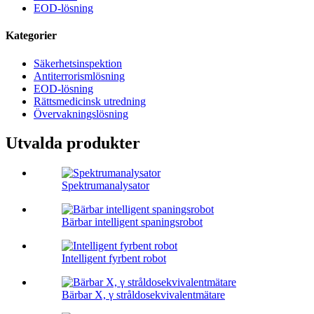
EOD-lösning
Kategorier
Säkerhetsinspektion
Antiterrorismlösning
EOD-lösning
Rättsmedicinsk utredning
Övervakningslösning
Utvalda produkter
Spektrumanalysator
Bärbar intelligent spaningsrobot
Intelligent fyrbent robot
Bärbar X, γ stråldosekvivalentmätare