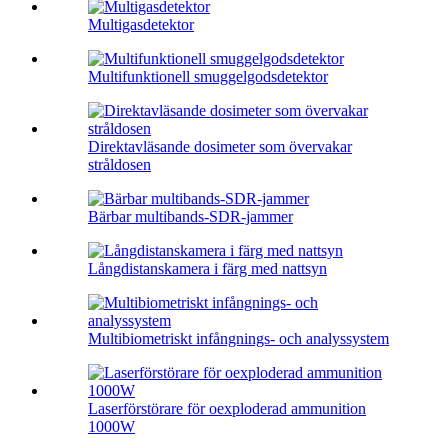
Multigasdetektor
Multifunktionell smuggelgodsdetektor
Direktavläsande dosimeter som övervakar
stråldosen
Bärbar multibands-SDR-jammer
Långdistanskamera i färg med nattsyn
Multibiometriskt infångnings- och analyssystem
Laserförstörare för oexploderad ammunition
1000W