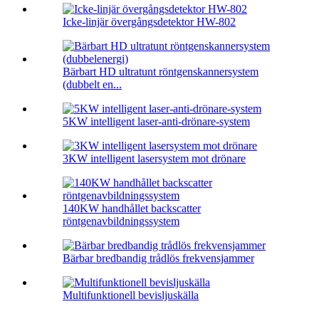
Icke-linjär övergångsdetektor HW-802
Bärbart HD ultratunt röntgenskannersystem
(dubbelt en...
5KW intelligent laser-anti-drönare-system
3KW intelligent lasersystem mot drönare
140KW handhållet backscatter
röntgenavbildningssystem
Bärbar bredbandig trådlös frekvensjammer
Multifunktionell bevisljuskälla