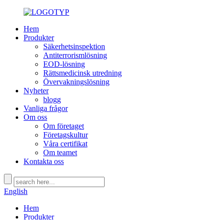
Hem
Produkter
Säkerhetsinspektion
Antiterrorismlösning
EOD-lösning
Rättsmedicinsk utredning
Övervakningslösning
Nyheter
blogg
Vanliga frågor
Om oss
Om företaget
Företagskultur
Våra certifikat
Om teamet
Kontakta oss
English
Hem
Produkter