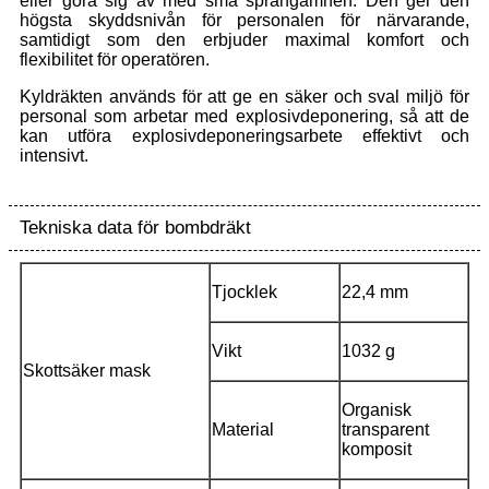
eller göra sig av med små sprängämnen. Den ger den
högsta skyddsnivån för personalen för närvarande,
samtidigt som den erbjuder maximal komfort och
flexibilitet för operatören.
Kyldräkten används för att ge en säker och sval miljö för
personal som arbetar med explosivdeponering, så att de
kan utföra explosivdeponeringsarbete effektivt och
intensivt.
Tekniska data för bombdräkt
Tjocklek
22,4 mm
Vikt
1032 g
Skottsäker mask
Organisk
Material
transparent
komposit