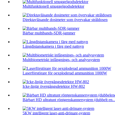
Multifunktionell smuggelgodsdetektor
Direktavläsande dosimeter som övervakar stråldosen
Bärbar multibands-SDR-jammer
Långdistanskamera i färg med nattsyn
Multibiometriskt infångnings- och analyssystem
Laserförstörare för oexploderad ammunition 1000W
Icke-linjär övergångsdetektor HW-802
Bärbart HD ultratunt röntgenskannersystem (dubbelt en..
5KW intelligent laser-anti-drönare-system