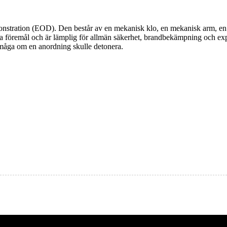
nstration (EOD). Den består av en mekanisk klo, en mekanisk arm, en b
va föremål och är lämplig för allmän säkerhet, brandbekämpning och exp
rmåga om en anordning skulle detonera.