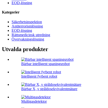
EOD-lösning
Kategorier
Säkerhetsinspektion
Antiterrorismlösning
EOD-lösning
Rättsmedicinsk utredning
Övervakningslösning
Utvalda produkter
Bärbar intelligent spaningsrobot
Intelligent fyrbent robot
Bärbar X, γ stråldosekvivalentmätare
Multigasdetektor