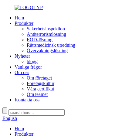
Hem
Produkter
Säkerhetsinspektion
Antiterrorismlösning
EOD-lösning
Rättsmedicinsk utredning
Övervakningslösning
Nyheter
blogg
Vanliga frågor
Om oss
Om företaget
Företagskultur
Våra certifikat
Om teamet
Kontakta oss
English
Hem
Produkter