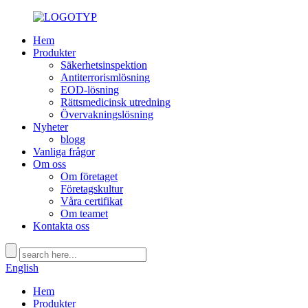
Hem
Produkter
Säkerhetsinspektion
Antiterrorismlösning
EOD-lösning
Rättsmedicinsk utredning
Övervakningslösning
Nyheter
blogg
Vanliga frågor
Om oss
Om företaget
Företagskultur
Våra certifikat
Om teamet
Kontakta oss
English
Hem
Produkter