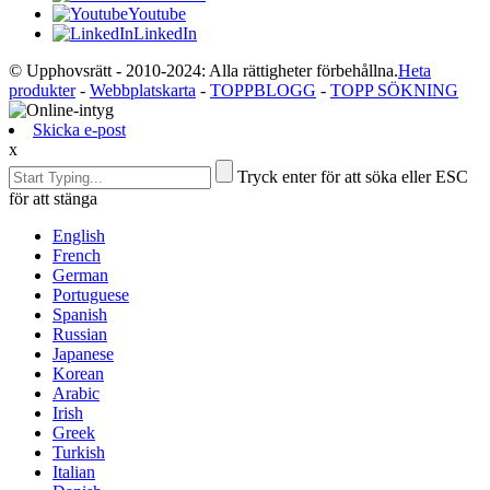
Youtube
LinkedIn
© Upphovsrätt - 2010-2024: Alla rättigheter förbehållna.
Heta
produkter
-
Webbplatskarta
-
TOPPBLOGG
-
TOPP SÖKNING
Skicka e-post
x
Tryck enter för att söka eller ESC
för att stänga
English
French
German
Portuguese
Spanish
Russian
Japanese
Korean
Arabic
Irish
Greek
Turkish
Italian