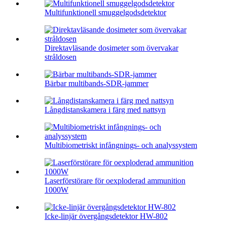
Multifunktionell smuggelgodsdetektor
Direktavläsande dosimeter som övervakar
stråldosen
Bärbar multibands-SDR-jammer
Långdistanskamera i färg med nattsyn
Multibiometriskt infångnings- och analyssystem
Laserförstörare för oexploderad ammunition
1000W
Icke-linjär övergångsdetektor HW-802