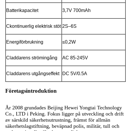
Batterikapacitet
3,7V 700mAh
C
kontinuerlig elektrisk stöt
2S–6S
Energiförbrukning
≤0,2W
C
laddarens strömingång
AC 85-245V
C
laddarens utgångseffekt
DC 5V/0.5A
Företagsintroduktion
År 2008 grundades Beijing Hewei Yongtai Technology
Co., LTD i Peking. Fokus ligger på utveckling och drift
av särskild säkerhetsutrustning, främst för allmän
säkerhetslagstiftning, beväpnad polis, militär, tull och