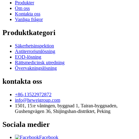
Produkter
Om oss
Kontakta oss
Vanliga frågor
Produktkategori
Säkerhetsinspektion
Antiterrorismlösning
EOD-lösning
Rättsmedicinsk utredning
Övervakningslösning
kontakta oss
+86-13522972872
info@heweigroup.com
1501, 15:e våningen, byggnad 1, Tairan-byggnaden,
Gushengvägen 36, Shijingshan-distriktet, Peking
Sociala medier
Facebook