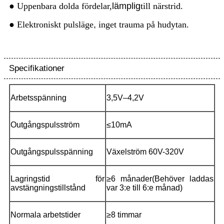
● Uppenbara dolda fördelar,
lämplig
till närstrid.
● Elektroniskt pulsläge
,
inget trauma på hudytan.
Specifikationer
Arbetsspänning
3,5V–4,2V
O
utgångspulsström
≤10mA
O
utgångspulsspänning
Växelström 60V-320V
Lagringstid för
≥6 månader
(
Behöver laddas
avstängningstillstånd
var 3:e till 6:e månad
)
Normala arbetstider
≥8 timmar